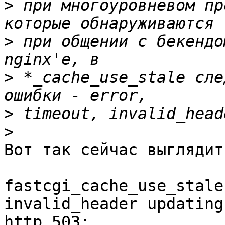
>
 при многоуровневом пр
>
 при общении с бекендо
>
 *_cache_use_stale сле
>
>
Вот так сейчас выглядит.
fastcgi_cache_use_stale
invalid_header updating
http_503;
