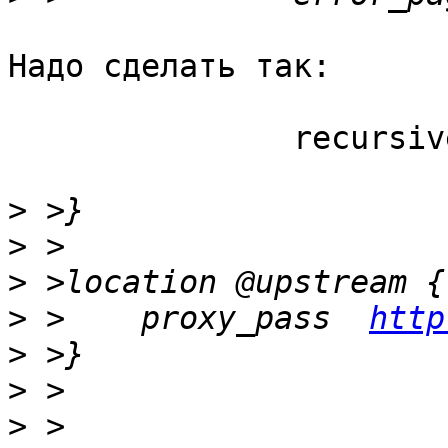
Надо сделать так:

               recursive_error_pages on;

>
>
>
>
 >    proxy_pass  
http
>
>
>