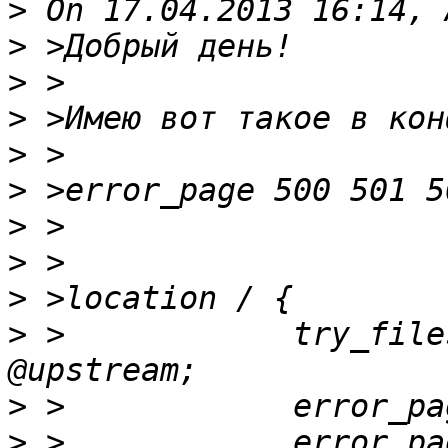
>
>
>
>
>
>
>
>
>
>
 >            try_files
>
>