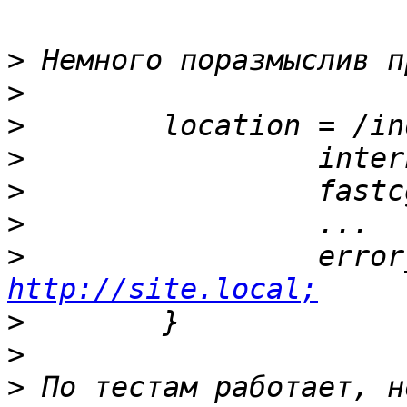
>
>
>
>
>
>
>
http://site.local;
>
>
>
 По тестам работает, н