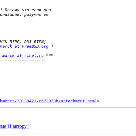
marck at FreeBSD.org
 
marck at rinet.ru
hments/20130423/c672923b/attachment.html
еме ]
[ автору ]