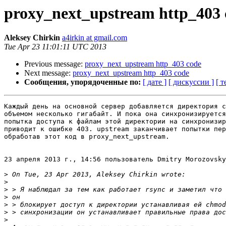
proxy_next_upstream http_403 
Aleksey Chirkin
a4irkin at gmail.com
Tue Apr 23 11:01:11 UTC 2013
Previous message:
proxy_next_upstream http_403 code
Next message:
proxy_next_upstream http_403 code
Сообщения, упорядоченные по:
[ дате ]
[ дискуссии ]
[ т
Каждый день на основной сервер добавляется директория с
объемом несколько гигабайт. И пока она синхронизируется
попытка доступа к файлам этой директории на синхронизир
приводит к ошибке 403. upstream заканчивает попытки пер
обработав этот код в proxy_next_upstream.

23 апреля 2013 г., 14:56 пользователь Dmitry Morozovsky
>
>
>
>
>
>
>