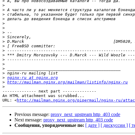
>
>
>
>
>
>
>
>
>
>
>
 [ FreeBSD committer:                                 
>
>
 *** Dmitry Morozovsky --- D.Marck --- Wild Woozle ---
>
>
>
>
>
nginx-ru at nginx.org
>
http://mailman.nginx.org/mailman/listinfo/nginx-ru
>
-------------- next part --------------

An HTML attachment was scrubbed...

URL: <
http://mailman.nginx.org/pipermail/nginx-ru/attac
Previous message:
proxy_next_upstream http_403 code
Next message:
proxy_next_upstream http_403 code
Сообщения, упорядоченные по:
[ дате ]
[ дискуссии ]
[ т