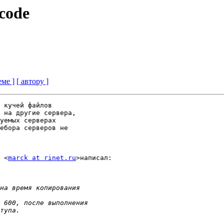
code
еме ]
[ автору ]
 кучей файлов

 на другие сервера,

уемых серверах

ебора серверов не

 <
marck at rinet.ru
>написал:
