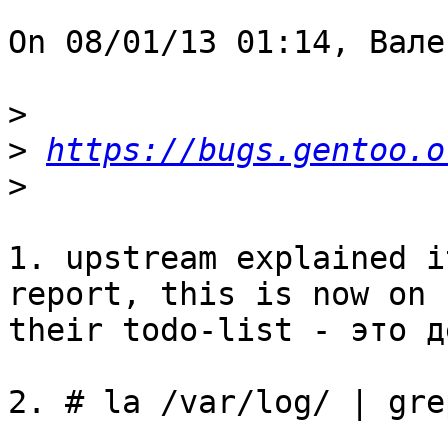
On 08/01/13 01:14, Вале
>
>
https://bugs.gentoo.o
>
1. upstream explained i
report, this is now on 

their todo-list - это д
2. # la /var/log/ | gre