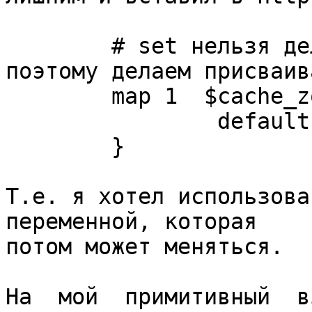
        # set нельзя делать на уровне http, 
поэтому делаем присваив
        map 1  $cache_zone_for_logging {

                default "-";

        }

Т.е. я хотел использова
переменной, которая

потом может меняться.

На  мой  примитивный  в