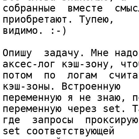
собранные  вместе  смыс
приобретают. Тупею,

видимо. :-)

Опишу  задачу. Мне надо
аксес-лог кэш-зону, чтоб
потом  по  логам  считат
кэш-зоны. Встроенную

переменную я не знаю, п
переменную через set. Та
где  запросы  проксируют
set соответствующей
