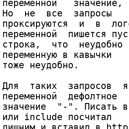
переменной   значение,  
Но  не  все  запросы

проксируются  и  в  логе
переменной  пишется пуст
строка,  что  неудобно 
переменную в кавычки

тоже неудобно.

Для  таких  запросов  я 
переменной  дефолтное

значение  "-". Писать в
или include посчитал

лишним и вставил в http