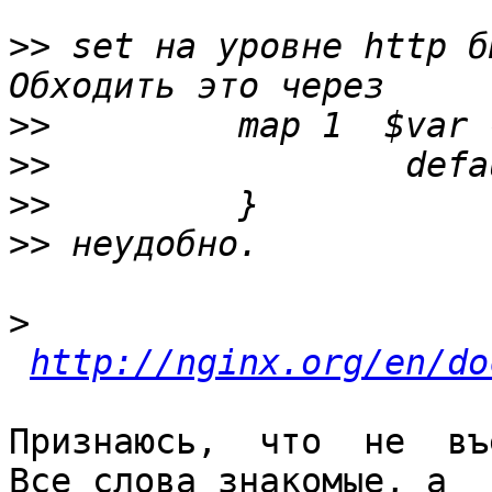
>>
 set на уровне http б
>>
>>
>>
>>
>
http://nginx.org/en/do
Признаюсь,  что  не  въ
Все слова знакомые, а
