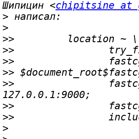
Шипицин <
chipitsine at 
>
>
>>
>>
>>
>>
>>
                fastcgi_pas
>>
>>
>