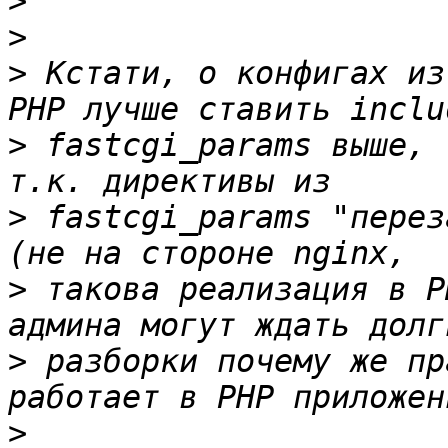
>
>
>
 Кстати, о конфигах из
>
 fastcgi_params выше, 
>
 fastcgi_params "перез
>
 такова реализация в P
>
 разборки почему же пр
>