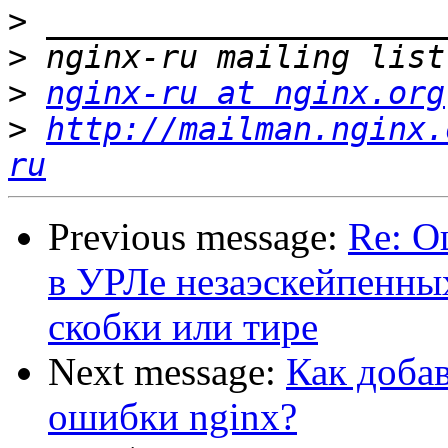
>
>
>
nginx-ru at nginx.org
>
http://mailman.nginx.
ru
Previous message:
Re: О
в УРЛе незаэскейпенных
скобки или тире
Next message:
Как доба
ошибки nginx?