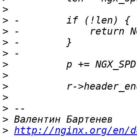
>
>
>
>
>
>
>
>
>
>
>
>
http://nginx.org/en/d