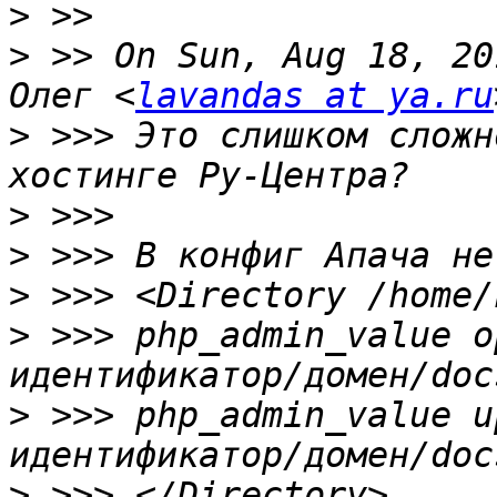
>
>
 >> On Sun, Aug 18, 20
Олег <
lavandas at ya.ru
>
 >>> Это слишком сложн
>
>
>
>
 >>> php_admin_value o
>
 >>> php_admin_value u
>