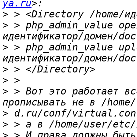
ya.ru
>
>
 > php_admin_value ope
>
 > php_admin_value upl
>
>
>
 > Вот это работает вс
>
>
>