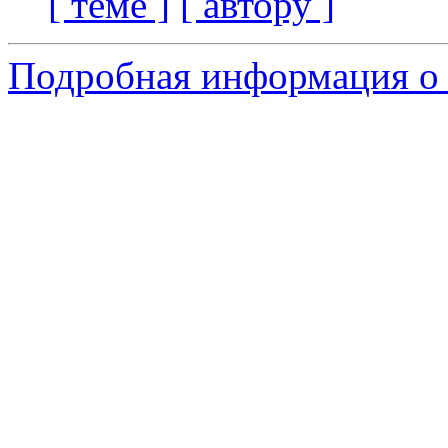
[ теме ]
[ автору ]
Подробная информация о 