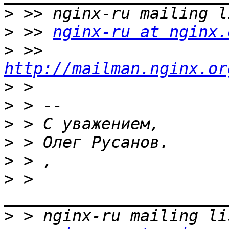
>
>
 >> 
nginx-ru at nginx.
>
 >> 
http://mailman.nginx.or
>
>
>
>
>
>
 > 
>