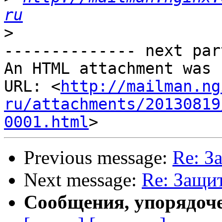
ru
>
-------------- next par
An HTML attachment was 
URL: <
http://mailman.ng
ru/attachments/20130819
0001.html
Previous message:
Re: З
Next message:
Re: Защи
Сообщения, упорядоч