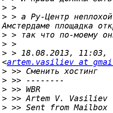
>
>
 > а Ру-Центр неплохой
>
>
>
 > 18.08.2013, 11:03, 
<
artem.vasiliev at gmai
>
>
>
>
>