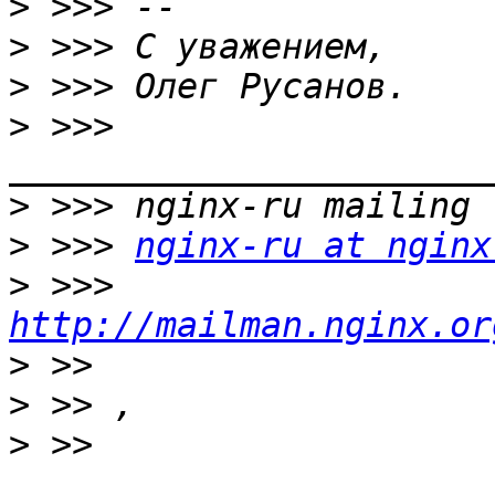
>
>
>
>
 >>> 
>
>
 >>> 
nginx-ru at nginx
>
 >>> 
http://mailman.nginx.or
>
>
>
 >> 