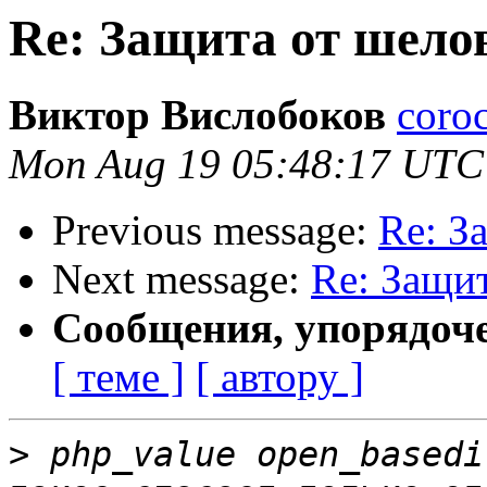
Re: Защита от шело
Виктор Вислобоков
coro
Mon Aug 19 05:48:17 UTC
Previous message:
Re: З
Next message:
Re: Защи
Сообщения, упорядоч
[ теме ]
[ автору ]
>