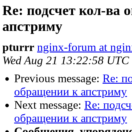
Re: подсчет кол-ва
апстриму
pturrr
nginx-forum at ngin
Wed Aug 21 13:22:58 UTC
Previous message:
Re: п
обращении к апстриму
Next message:
Re: подсч
обращении к апстриму
Сообщения, упорядоч