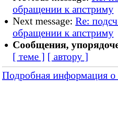
обращении к апстриму
Next message:
Re: подсч
обращении к апстриму
Сообщения, упорядоч
[ теме ]
[ автору ]
Подробная информация о 