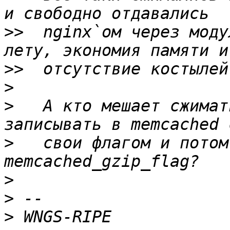
>>
  nginx`ом через моду
>>
>
>
   А кто мешает сжимат
>
   свои флагом и потом
>
>
>