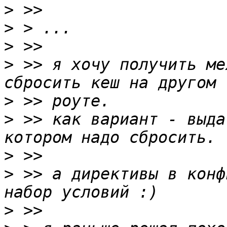
>
>
>
>
 >> я хочу получить ме
>
>
 >> как вариант - выда
>
>
 >> а директивы в конф
>