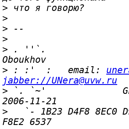
>
>
>
>
>
 . ''`.               
>
 : :'  :   email: 
uner
jabber://UNera@uvw.ru
>
 `. `~'              G
>
   `- 1B23 D4F8 8EC0 D