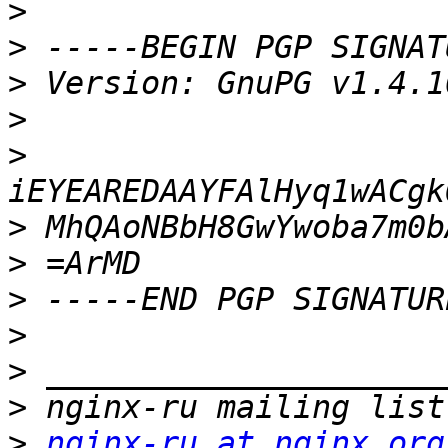
>
>
>
>
>
>
>
>
>
>
>
>
nginx-ru at nginx.org