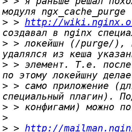
>
 > я раньше решал похо
>
 > 
http://wiki.nginx.o
>
 > локейшн (/purge/), 
>
 > элемент. Т.е. после
>
 > само приложение (дл
>
>
>
 > 
http://mailman.ngin