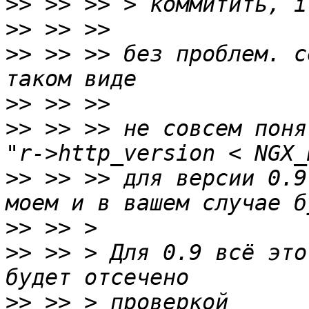
>>
>>
>>
 >> >> без проблем. с
>>
>>
 >> >> не совсем поня
>>
 >> >> для версии 0.9
>>
>>
 >> > Для 0.9 всё это
>>