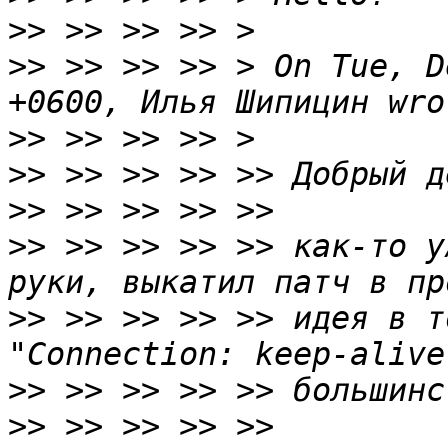
>>
>>
 >> >> >> > On Tue, D
>>
>>
>>
>>
 >> >> >> >> как-то у
>>
 >> >> >> >> идея в т
>>
>>