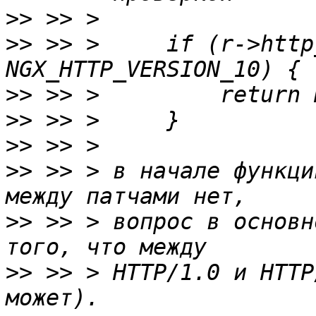
>>
>>
 >> >     if (r->http
>>
>>
>>
>>
 >> > в начале функци
>>
 >> > вопрос в основн
>>
 >> > HTTP/1.0 и HTTP