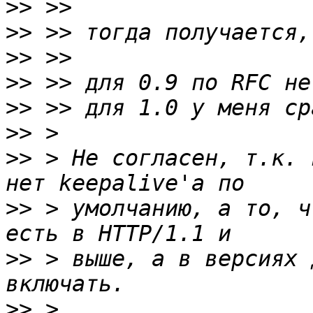
>>
>>
>>
>>
>>
>>
>>
 > Не согласен, т.к. 
>>
 > умолчанию, а то, ч
>>
 > выше, а в версиях 
>>