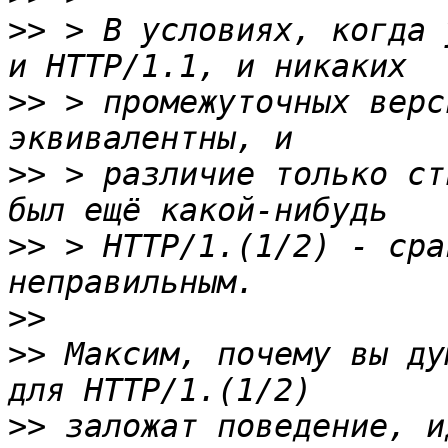
>>
 > В условиях, когда 
>>
 > промежуточных верс
>>
 > различие только ст
>>
 > HTTP/1.(1/2) - сра
>>
>>
 Максим, почему вы ду
>>