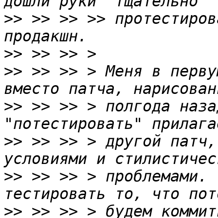
>>
 >> >> >> протестиров
>>
>>
 >> >> > Меня в перву
>>
 >> >> > полгода наза
>>
 >> >> > другой патч,
>>
 >> >> > проблемами. 
>>