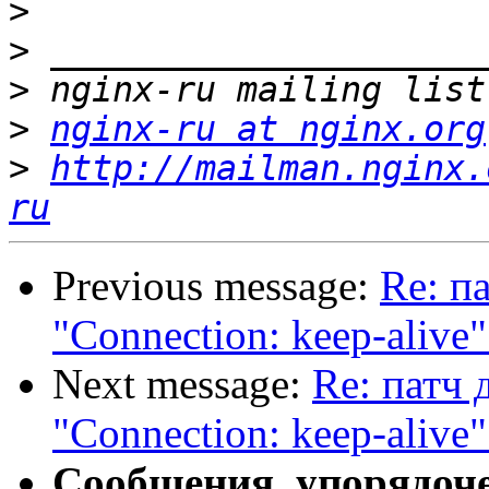
>
>
>
>
nginx-ru at nginx.org
>
http://mailman.nginx.
ru
Previous message:
Re: п
"Connection: keep-alive"
Next message:
Re: патч 
"Connection: keep-alive"
Сообщения, упорядоч