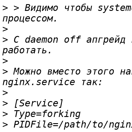
>
 > Видимо чтобы system
>
>
 С daemon off апгрейд 
>
>
 Можно вместо этого на
>
>
>
>