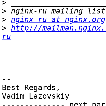
>
>
>
nginx-ru at nginx.org
>
http://mailman.nginx.
ru
-- 

Best Regards,

Vadim Lazovskiy

-------------- next par