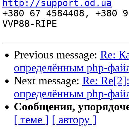
http://support.od.ua
+380 67 4584408, +380 9
VVP88-RIPE

Previous message:
Re: К
определённым php-фай
Next message:
Re: Re[2]
определённым php-фай
Сообщения, упорядоч
[ теме ]
[ автору ]