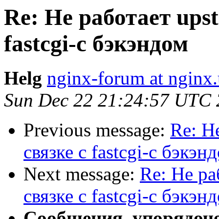
Re: Не работает upst
fastcgi-c бэкэндом
Helg
nginx-forum at nginx.
Sun Dec 22 21:24:57 UTC
Previous message:
Re: Н
связке с fastcgi-c бэкэн
Next message:
Re: Не ра
связке с fastcgi-c бэкэн
Сообщения, упорядоч