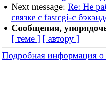
Next message:
Re: Не ра
связке с fastcgi-c бэкэн
Сообщения, упорядоч
[ теме ]
[ автору ]
Подробная информация о 