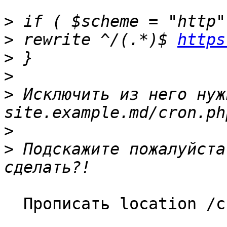
>
>
 rewrite ^/(.*)$ 
https
>
>
>
 Исключить из него нуж
>
>
 Подскажите пожалуйста
  Прописать location /cron.php без rewrite.
