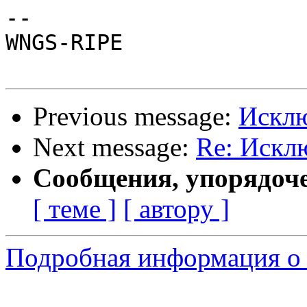
-- 

WNGS-RIPE

Previous message:
Исклю
Next message:
Re: Искл
Сообщения, упорядоч
[ теме ]
[ автору ]
Подробная информация о 