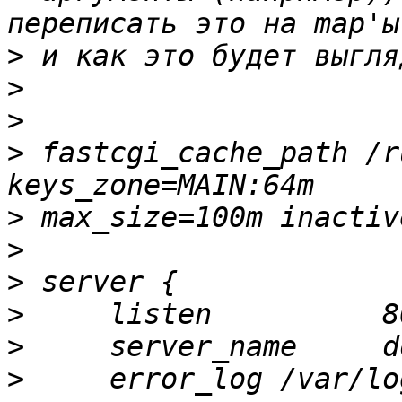
>
>
>
>
 fastcgi_cache_path /r
>
>
>
>
>
>
     error_log /var/lo