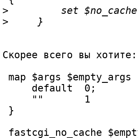
>
>
Скорее всего вы хотите:

 map $args $empty_args {

     default  0;

     ""       1

 }

 fastcgi_no_cache $empty_args $https 