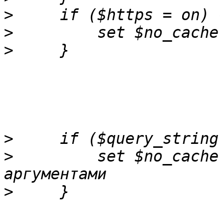
>
>
>
>
>
         set $no_cache
>