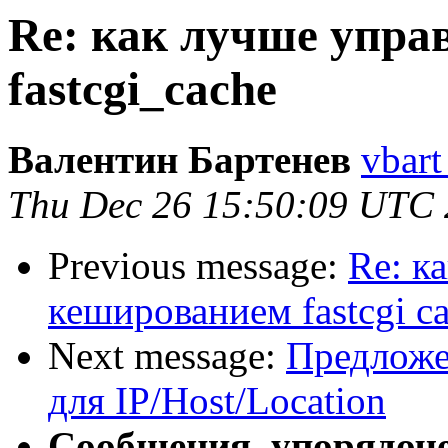
Re: как лучше упра
fastcgi_cache
Валентин Бартенев
vbart
Thu Dec 26 15:50:09 UTC
Previous message:
Re: к
кешированием fastcgi c
Next message:
Предложе
для IP/Host/Location
Сообщения, упорядоч