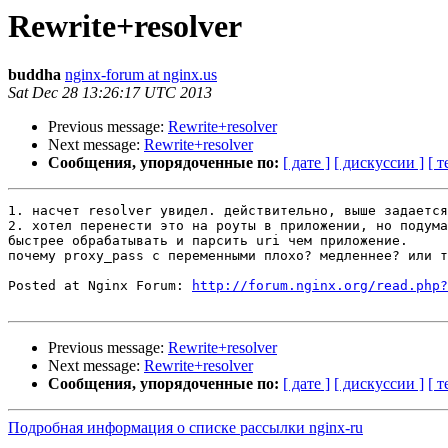
Rewrite+resolver
buddha
nginx-forum at nginx.us
Sat Dec 28 13:26:17 UTC 2013
Previous message:
Rewrite+resolver
Next message:
Rewrite+resolver
Сообщения, упорядоченные по:
[ дате ]
[ дискуссии ]
[ т
1. насчет resolver увидел. действительно, выше задается
2. хотел перенести это на роуты в приложении, но подума
быстрее обрабатывать и парсить uri чем приложение.

почему proxy_pass с переменными плохо? медленнее? или т
Posted at Nginx Forum: 
http://forum.nginx.org/read.php?
Previous message:
Rewrite+resolver
Next message:
Rewrite+resolver
Сообщения, упорядоченные по:
[ дате ]
[ дискуссии ]
[ т
Подробная информация о списке рассылки nginx-ru