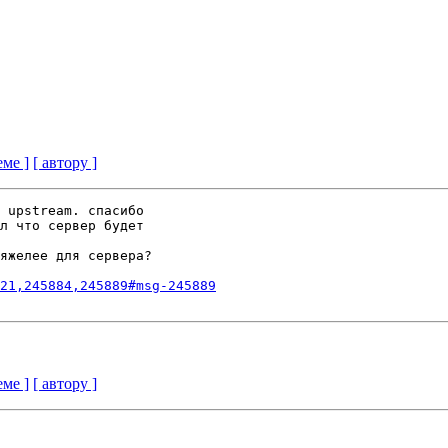
еме ]
[ автору ]
 upstream. спасибо

л что сервер будет

яжелее для сервера?

21,245884,245889#msg-245889
еме ]
[ автору ]