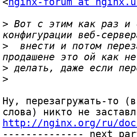
<
nginx-forum at nginx.u
>
 Вот с этим как раз и 
>
  внести и потом перез
>
>
Ну, перезагружать-то (в
http://nginx.org/ru/doc

-------------- next par