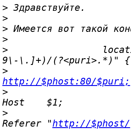
>
>
>
>
>
                 locat
>
http://$phost:80/$puri;
>
                         p
>
                         p
Referer "
http://$phost/