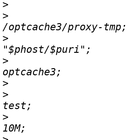
>
>
                         pr
>
                         pr
>
                         proxy
>
>
                         imag
>
                        
>