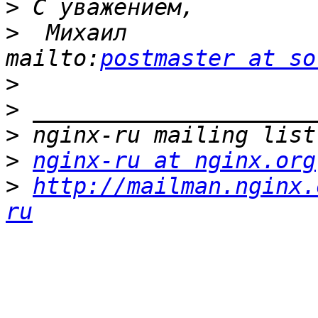
>
>
  Михаил                          
mailto:
postmaster at so
>
>
>
>
nginx-ru at nginx.org
>
http://mailman.nginx.
ru