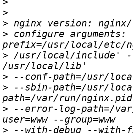
>
>
>
>
 configure arguments: 
>
 /usr/local/include' -
>
>
 --sbin-path=/usr/loca
>
 --error-log-path=/var
>