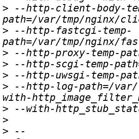
>
 --http-client-body-te
>
 --http-fastcgi-temp-
>
>
>
>
 --http-log-path=/var/
>
>
>