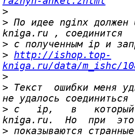
raznyh-anket.zhtml
>
>
 По идее nginx должен 
>
>
http://ishop.top-
kniga.ru/data/m_ishc/10
>
>
 Текст  ошибки меня уд
>
 с   ip,   в   который
>