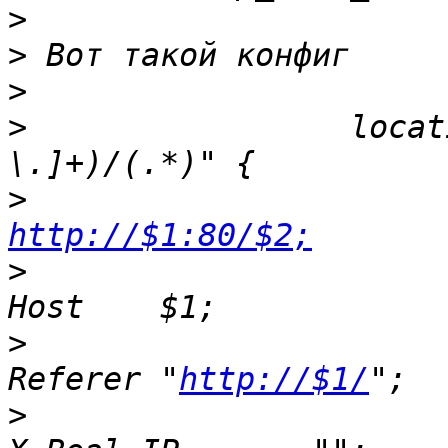
>
>
>
>
                 locat
>
http://$1:80/$2;
>
                         p
>
                         p
Referer "
http://$1/
>
                         p