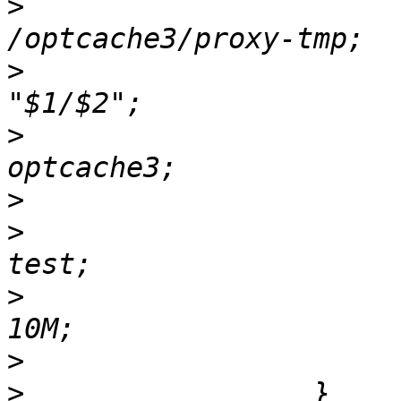
>
                         pr
>
                         pr
>
                         proxy
>
>
                         imag
>
                        
>
>