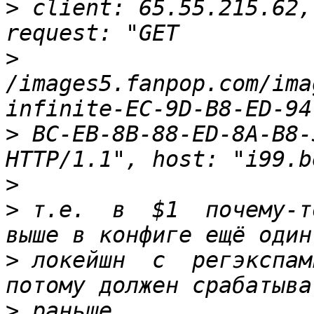
>
 client: 65.55.215.62,
>
/images5.fanpop.com/ima
>
 BC-EB-8B-88-ED-8A-B8-
>
>
 т.е.  в  $1  почему-то
>
 локейшн  с  регэкспам
>