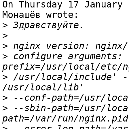
On Thursday 17 January 
Монашёв wrote:

>
>
>
>
 configure arguments: 
>
 /usr/local/include' -
>
>
 --sbin-path=/usr/loca
>
 --error-log-path=/var