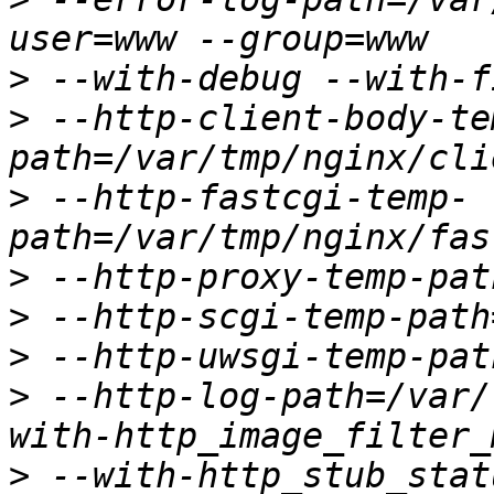
>
>
 --http-client-body-te
>
 --http-fastcgi-temp-
>
>
>
>
 --http-log-path=/var/
>