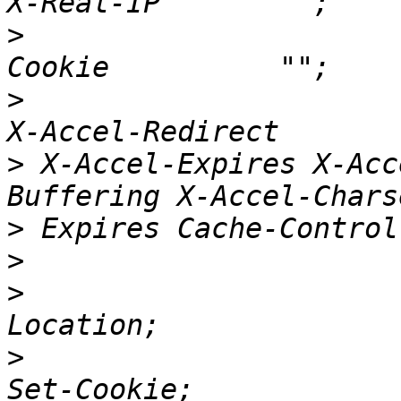
>
                         p
>
                        
>
 X-Accel-Expires X-Acc
>
>
>
                         
>
                         