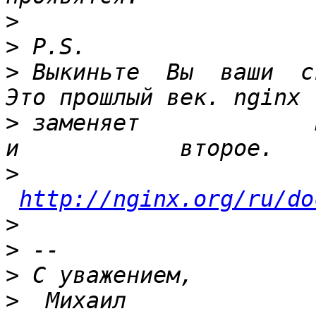
>
>
>
 Выкиньте  Вы  ваши  с
>
 заменяет             и     
>
http://nginx.org/ru/do
>
>
>
>
  Михаил                          