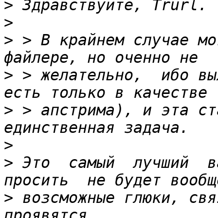
>
>
>
 > В крайнем случае мо
>
 > желательно,  ибо вы
>
 > апстрима), и эта ст
>
>
 Это  самый  лучший  ва
>
 возсможные глюки, свя