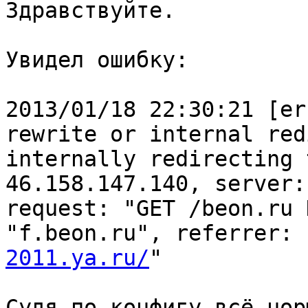
Здравствуйте.

Увидел ошибку:

2013/01/18 22:30:21 [er
rewrite or internal red
internally redirecting 
46.158.147.140, server:
request: "GET /beon.ru 
"f.beon.ru", referrer: 
2011.ya.ru/
"

Судя по конфигу всё нор