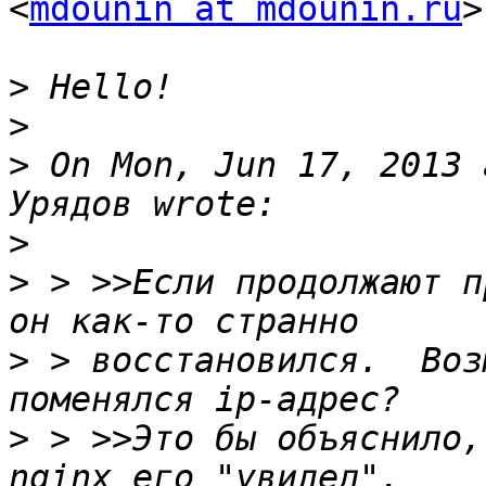
<
mdounin at mdounin.ru
>
>
>
>
 On Mon, Jun 17, 2013 
>
>
 > >>Если продолжают п
>
 > восстановился.  Воз
>
 > >>Это бы объяснило,