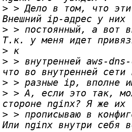
>
 > Дело в том, что эти
>
 > постоянный, а вот в
>
>
 > внутренней aws-dns-
>
>
 > А, если это так, мо
>
 > прописываю в конфиг