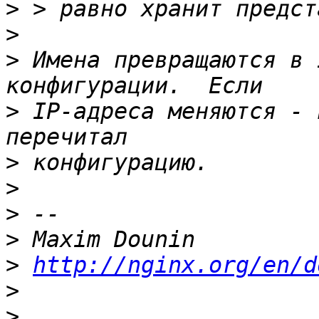
>
>
>
 Имена превращаются в 
>
 IP-адреса меняются - 
>
>
>
>
>
http://nginx.org/en/d
>
>