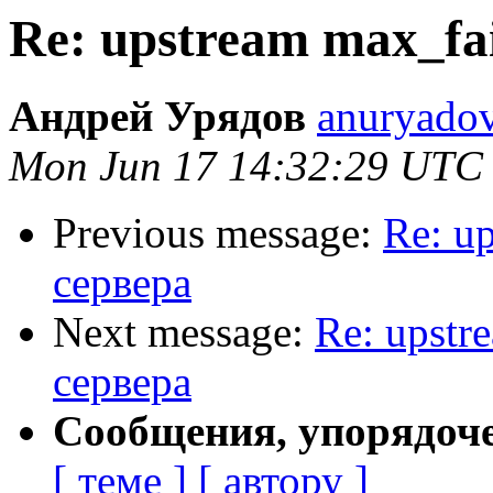
Re: upstream max_fa
Андрей Урядов
anuryadov
Mon Jun 17 14:32:29 UTC
Previous message:
Re: u
сервера
Next message:
Re: upstr
сервера
Сообщения, упорядоч
[ теме ]
[ автору ]