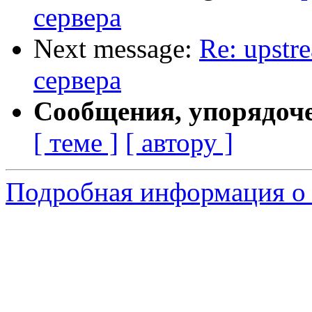
сервера
Next message:
Re: upstr
сервера
Сообщения, упорядоч
[ теме ]
[ автору ]
Подробная информация о 