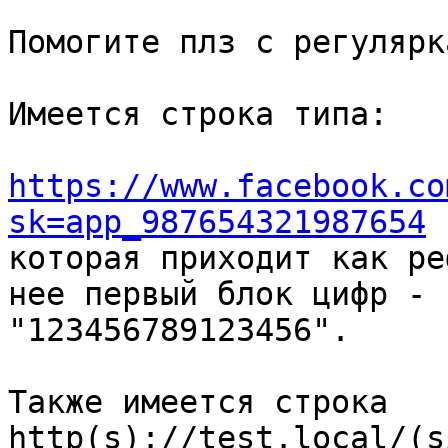
Помогите плз с регулярк
Имеется строка типа:

https://www.facebook.co
sk=app_987654321987654

которая приходит как ре
нее первый блок цифр - 

"123456789123456".

Также имеется строка 
http(s)://test.local/(s