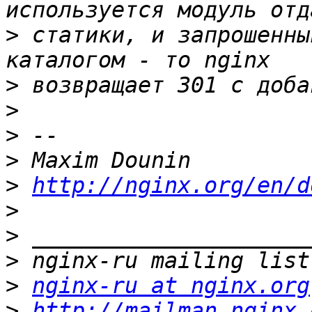
>
 статики, и запрошенны
>
>
>
>
>
http://nginx.org/en/d
>
>
>
>
nginx-ru at nginx.org
>
http://mailman.nginx.