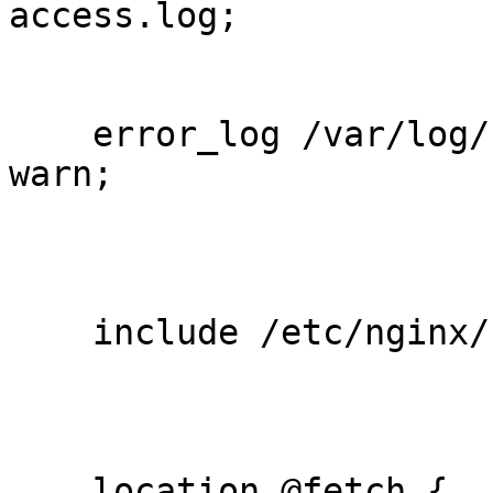
access.log;            
    error_log /var/log/nginx/site.local-error.log 
warn;                   
    include /etc/nginx/conf-available/static;

    location @fetch {                                                       
