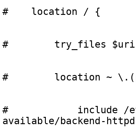
#    location / {                                                           

#        try_files $uri $uri/ @fetch;           
#        location ~ \.(php|php5)$ {               
#            include /e
available/backend-httpd