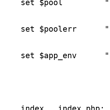
    set $pool         "backend";                                            

    set $poolerr      "127.0.0.1:8088";                                     

    set $app_env      "production";                                         

    index   index.php;                                                      
