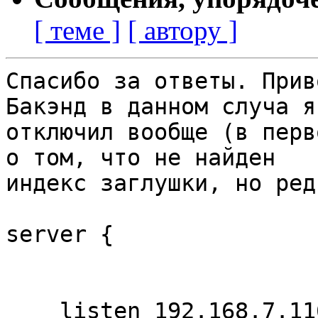
[ теме ]
[ автору ]
Спасибо за ответы. Прив
Бакэнд в данном случа я

отключил вообще (в перв
о том, что не найден

индекс заглушки, но ред
server {                                                                    

    listen 192.168.7.116:80;                                                
