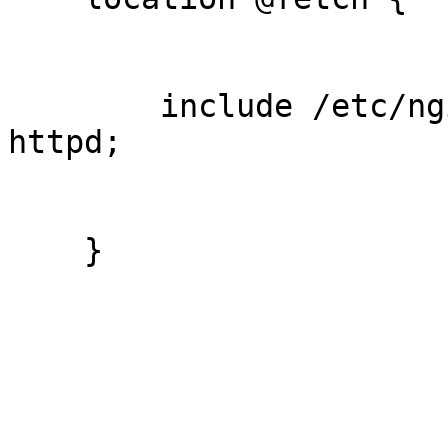
        include /etc/nginx/conf-available/backend-
httpd;                  
    }                                                                       
