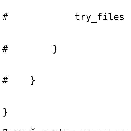
#            try_files $uri $uri/ @fetch;  
#        }                                                                  

#    }                                                                      

}     
