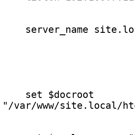
    server_name site.local www.site.local;                                  

    set $docroot      
"/var/www/site.local/htdocs";              