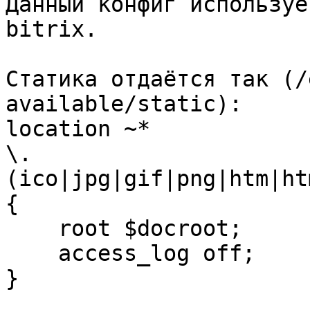
Данный конфиг используе
bitrix. 

Статика отдаётся так (/
available/static):

location ~*

\.
(ico|jpg|gif|png|htm|ht
{

    root $docroot;

    access_log off;

}
