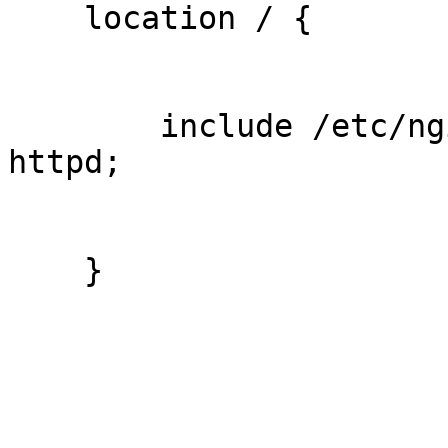
    location / {                                                            

        include /etc/nginx/conf-available/backend-
httpd;                  
    }                                                                       
