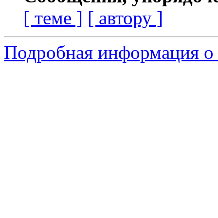
[ теме ]
[ автору ]
Подробная информация о 