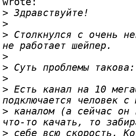
wrote:

>
>
>
 Столкнулся с очень не
>
>
>
>
 Есть канал на 10 мега
>
 каналом (а сейчас он 
>
 себе всю скорость. Ко