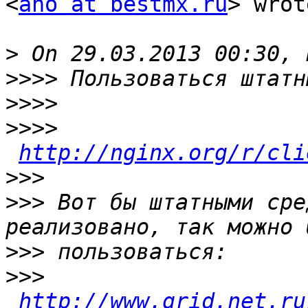
<
ano at bestmx.ru
> wrot
>
>>>>
>>>>
>>>>
http://nginx.org/r/cli
>>>
>>>
 Вот бы штатными сре
>>>
>>>
http://www.grid.net.ru