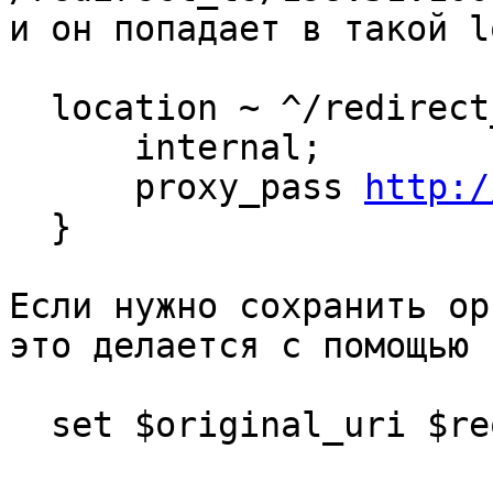
и он попадает в такой l
  location ~ ^/redirect_to/(?<backend>.+)$ {

      internal;

      proxy_pass 
http:/
  }

Если нужно сохранить ор
это делается с помощью s
  set $original_uri $request_uri;
