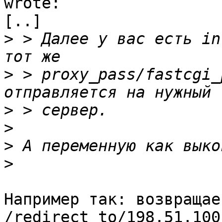
wrote:

[..]

>
 > Далее у вас есть in
>
 > proxy_pass/fastcgi_
>
>
>
>
Например так: возвращае
/redirect_to/198.51.100.