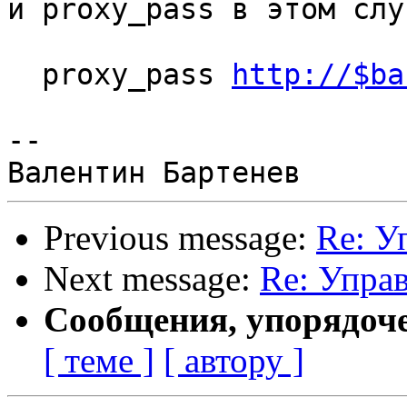
и proxy_pass в этом слу
  proxy_pass 
http://$ba
--

Previous message:
Re: У
Next message:
Re: Упра
Сообщения, упорядоч
[ теме ]
[ автору ]