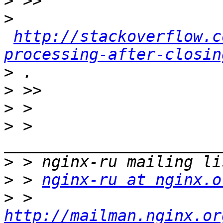
>
>
http://stackoverflow.c
processing-after-closin
>
>
>
>
 > 
>
>
 > 
nginx-ru at nginx.o
>
 > 
http://mailman.nginx.or