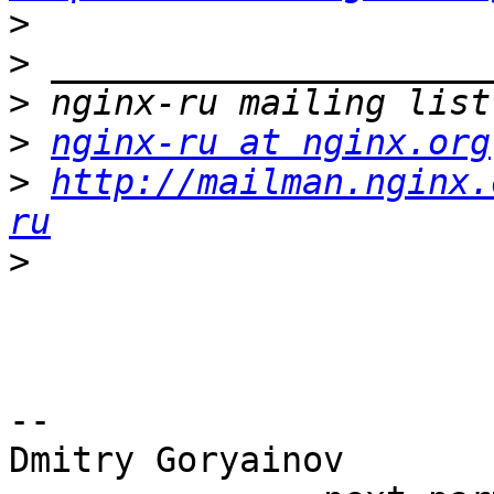
>
>
>
>
nginx-ru at nginx.org
>
http://mailman.nginx.
ru
>
-- 

Dmitry Goryainov
