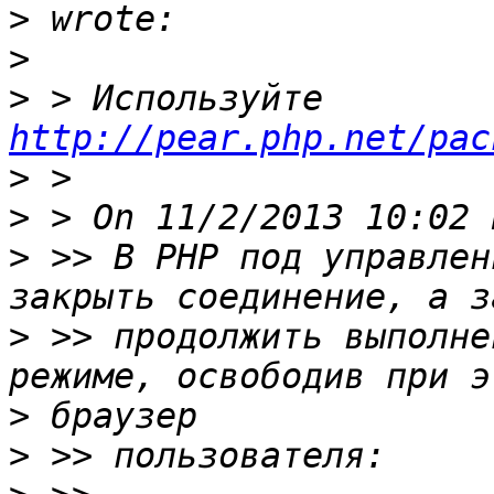
>
>
>
 > Используйте 
http://pear.php.net/pac
>
>
>
 >> В PHP под управлен
>
 >> продолжить выполне
>
>