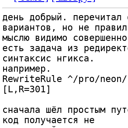
день добрый. перечитал 
вариантов, но не правиль
мыслю видимо совершенно.
есть задача из редирект
синтаксис нгикса. 

например.

RewriteRule ^/pro/neon/
[L,R=301]

сначала шёл простым пут
код получается не
