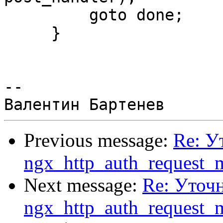
         goto done;

     }

--

Previous message:
Re: У
ngx_http_auth_request_
Next message:
Re: Уточ
ngx_http_auth_request_