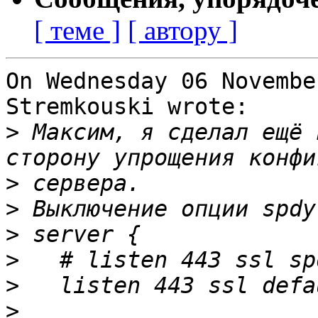
[ теме ]
[ автору ]
On Wednesday 06 Novembe
Stremkouski wrote:

>
 Максим, я сделал ещё 
>
>
>
>
>
>