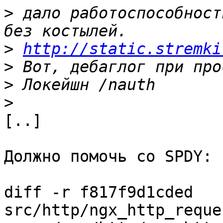
>
 дало работоспособност
>
http://static.stremki
>
>
>
[..]

Должно помочь со SPDY:

diff -r f817f9d1cded 
src/http/ngx_http_reque