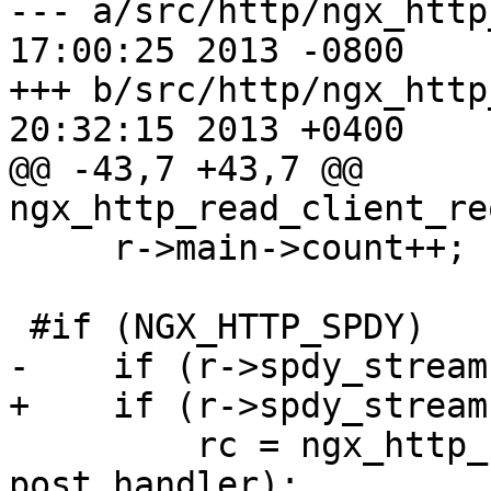
--- a/src/http/ngx_http
17:00:25 2013 -0800

+++ b/src/http/ngx_http
20:32:15 2013 +0400

@@ -43,7 +43,7 @@ 
ngx_http_read_client_re
     r->main->count++;

 #if (NGX_HTTP_SPDY)

-    if (r->spdy_stream)
+    if (r->spdy_stream
         rc = ngx_http_spdy_read_request_body(r, 
post_handler);
