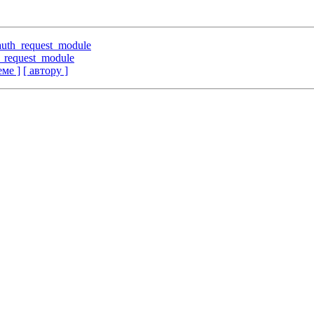
uth_request_module
_request_module
еме ]
[ автору ]