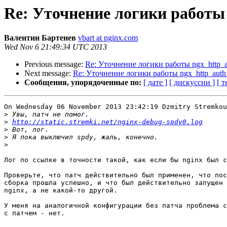
Re: Уточнение логики работы
Валентин Бартенев
vbart at nginx.com
Wed Nov 6 21:49:34 UTC 2013
Previous message:
Re: Уточнение логики работы ngx_http_a
Next message:
Re: Уточнение логики работы ngx_http_auth
Сообщения, упорядоченные по:
[ дате ]
[ дискуссии ]
[ т
On Wednesday 06 November 2013 23:42:19 Dzmitry Stremkou
>
>
http://static.stremki.net/nginx-debug-spdy0.log
>
>
>
Лог по ссылке в точности такой, как если бы nginx был с
Проверьте, что патч действительно был применен, что пос
сборка прошла успешно, и что был действительно запущен 
nginx, а не какой-то другой.

У меня на аналогичной конфигурации без патча проблема с
с патчем - нет.
