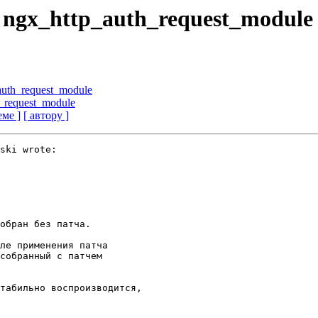
 ngx_http_auth_request_module
uth_request_module
_request_module
еме ]
[ автору ]
ski wrote:

обран без патча.

ле применения патча 

собранный с патчем

табильно воспроизводится, 
