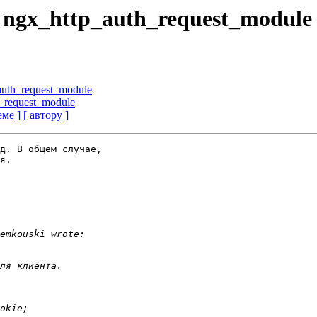
 ngx_http_auth_request_module
uth_request_module
_request_module
еме ]
[ автору ]
д. В общем случае,

я.
