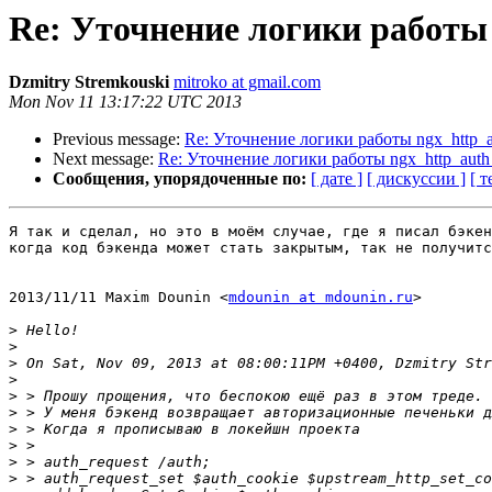
Re: Уточнение логики работы
Dzmitry Stremkouski
mitroko at gmail.com
Mon Nov 11 13:17:22 UTC 2013
Previous message:
Re: Уточнение логики работы ngx_http_a
Next message:
Re: Уточнение логики работы ngx_http_auth
Сообщения, упорядоченные по:
[ дате ]
[ дискуссии ]
[ т
Я так и сделал, но это в моём случае, где я писал бэкен
когда код бэкенда может стать закрытым, так не получитс
2013/11/11 Maxim Dounin <
mdounin at mdounin.ru
>

>
>
>
>
>
>
>
>
>
>