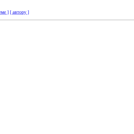
еме ]
[ автору ]