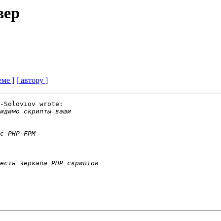
вер
еме ]
[ автору ]
-Soloviov wrote:
