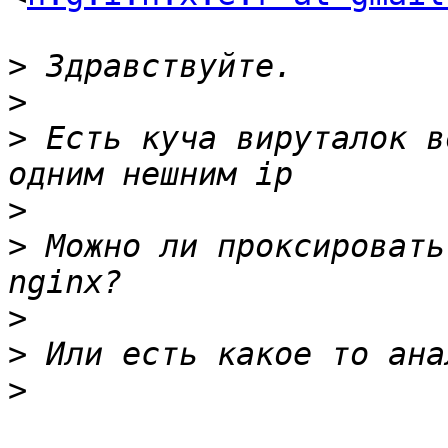
>
>
>
 Есть куча вируталок в
>
>
 Можно ли проксировать 
>
>
>