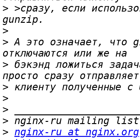
>
 >сразу, если использо
>
>
 А это означает, что g
>
 бэкэнд ложиться задач
>
>
>
>
>
nginx-ru at nginx.org