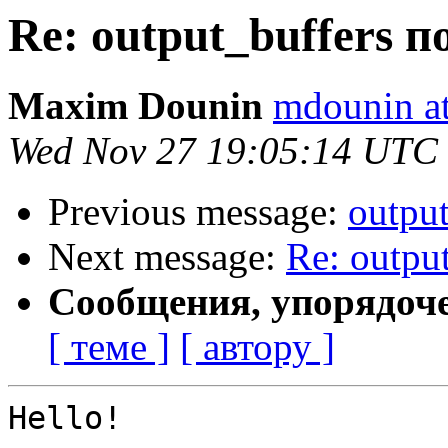
Re: output_buffers п
Maxim Dounin
mdounin a
Wed Nov 27 19:05:14 UTC
Previous message:
outpu
Next message:
Re: outpu
Сообщения, упорядоч
[ теме ]
[ автору ]
Hello!
