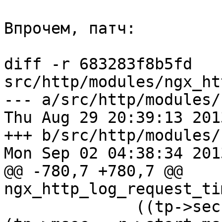
Впрочем, патч:

diff -r 683283f8b5fd 
src/http/modules/ngx_ht
--- a/src/http/modules/
Thu Aug 29 20:39:13 201
+++ b/src/http/modules/
Mon Sep 02 04:38:34 201
@@ -780,7 +780,7 @@ 
ngx_http_log_request_ti
              ((tp->sec - r->start_sec) * 1000 + 