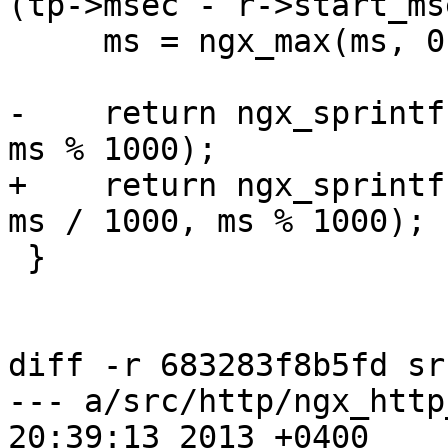
(tp->msec - r->start_ms
     ms = ngx_max(ms, 0);

-    return ngx_sprintf
ms % 1000);

+    return ngx_sprintf
ms / 1000, ms % 1000);

 }

diff -r 683283f8b5fd sr
--- a/src/http/ngx_http_variabl
20:39:13 2013 +0400
