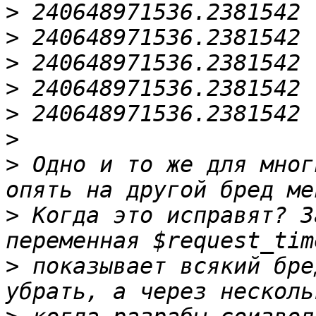
>
>
>
>
>
>
>
 Одно и то же для мног
>
 Когда это исправят? З
>
 показывает всякий бре