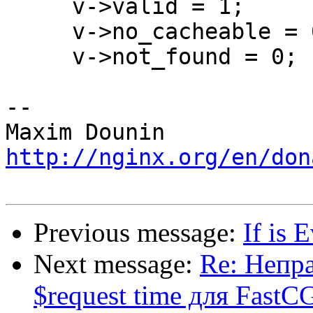
     v->valid = 1;

     v->no_cacheable = 0;

     v->not_found = 0;

-- 

http://nginx.org/en/don
Previous message:
If is E
Next message:
Re: Непр
$request time для FastC