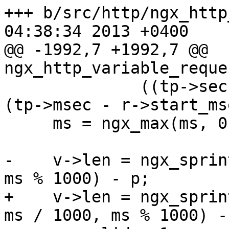
+++ b/src/http/ngx_http_variabl
04:38:34 2013 +0400

@@ -1992,7 +1992,7 @@ 
ngx_http_variable_reque
              ((tp->sec - r->start_sec) * 1000 + 
(tp->msec - r->start_ms
     ms = ngx_max(ms, 0);

-    v->len = ngx_sprin
ms % 1000) - p;

+    v->len = ngx_sprin
ms / 1000, ms % 1000) - 