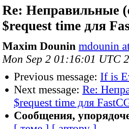
Re: Неправильные (
$request time для F
Maxim Dounin
mdounin a
Mon Sep 2 01:16:01 UTC 
Previous message:
If is E
Next message:
Re: Непр
$request time для FastC
Сообщения, упорядоч
[ теме ]
[ автору ]