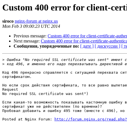
Custom 400 error for client-certi
siroco
nginx-forum at nginx.us
Mon Feb 3 09:00:23 UTC 2014
Previous message:
Custom 400 error for client-certificate-authen
Next message:
Custom 400 error for client-certificate-authentica
Сообщения, упорядоченные по:
[ дате ]
[ дискуссии ]
[ т
>
>
Код 496 прекрасно справляется с ситуацией перехвата сит
сертификатом.

Но если срок действия сертификата, то все равно вылетае
Request

No required SSL certificate was sent")

Если какая-то возможность показывать кастомную ошибку в
сертификат уже не действителен (по времени)?

Пробовал добавить и ошибку 495 тоже (вместе с 496), но 
Posted at Nginx Forum: 
http://forum.nginx.org/read.php?