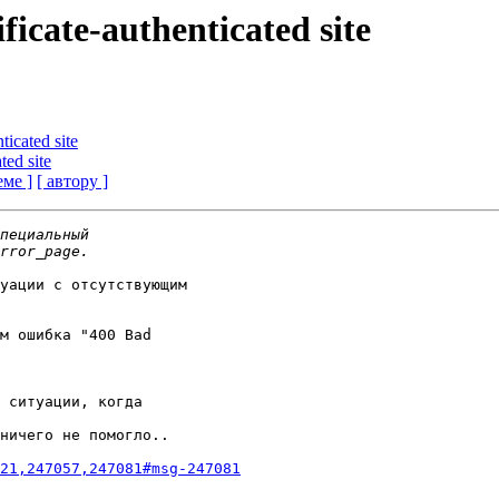
ficate-authenticated site
ticated site
ted site
еме ]
[ автору ]
уации с отсутствующим

м ошибка "400 Bad

 ситуации, когда

ничего не помогло..

21,247057,247081#msg-247081