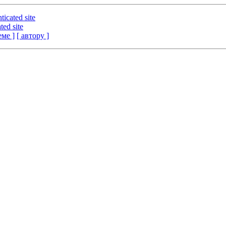
ticated site
ted site
еме ]
[ автору ]