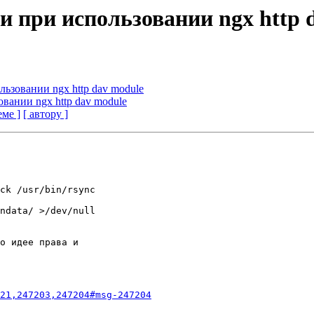
и при использовании ngx http 
льзовании ngx http dav module
овании ngx http dav module
еме ]
[ автору ]
ck /usr/bin/rsync

ndata/ >/dev/null

о идее права и

21,247203,247204#msg-247204