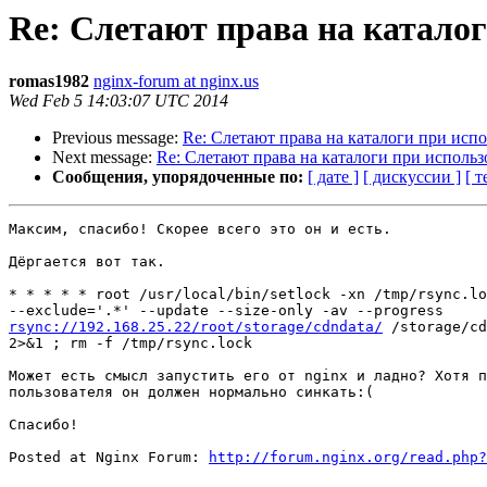
Re: Слетают права на каталог
romas1982
nginx-forum at nginx.us
Wed Feb 5 14:03:07 UTC 2014
Previous message:
Re: Слетают права на каталоги при испо
Next message:
Re: Слетают права на каталоги при использ
Сообщения, упорядоченные по:
[ дате ]
[ дискуссии ]
[ т
Максим, спасибо! Скорее всего это он и есть.

Дёргается вот так.

* * * * * root /usr/local/bin/setlock -xn /tmp/rsync.lo
rsync://192.168.25.22/root/storage/cdndata/
 /storage/cd
2>&1 ; rm -f /tmp/rsync.lock

Может есть смысл запустить его от nginx и ладно? Хотя п
пользователя он должен нормально синкать:(

Спасибо!

Posted at Nginx Forum: 
http://forum.nginx.org/read.php?