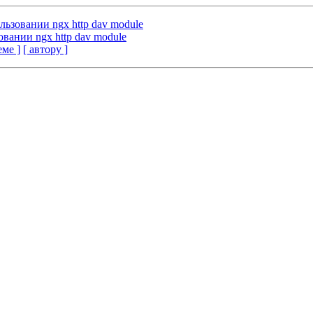
льзовании ngx http dav module
овании ngx http dav module
еме ]
[ автору ]