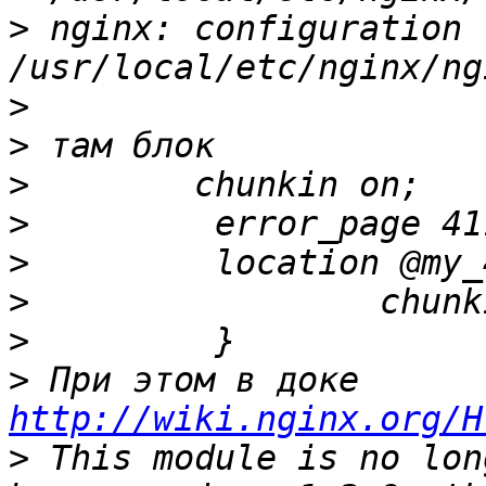
>
 nginx: configuration f
>
>
>
>
>
>
>
>
 При этом в доке 
http://wiki.nginx.org/H
>
 This module is no lon