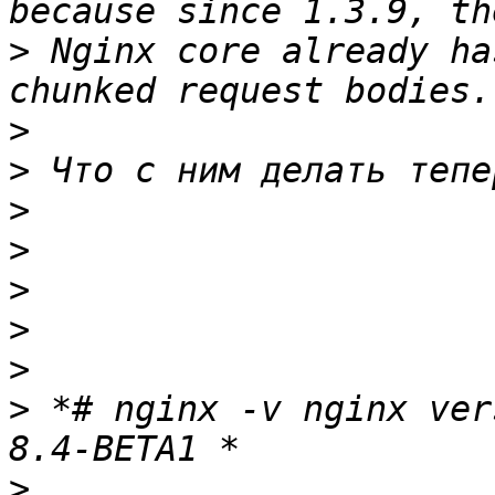
>
 Nginx core already ha
>
>
>
>
>
>
>
>
 *# nginx -v nginx ver
>