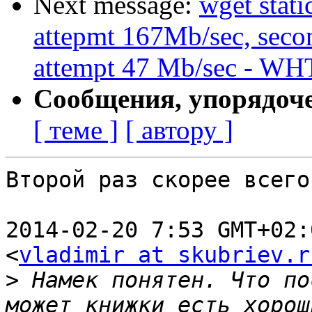
Next message:
wget stati
attepmt 167Mb/sec, secon
attempt 47 Mb/sec - WH
Сообщения, упорядоч
[ теме ]
[ автору ]
Второй раз скорее всего
2014-02-20 7:53 GMT+02:
<
vladimir at skubriev.r
>
 Намек понятен. Что по
может книжки есть хорош