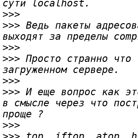
>>>
>>>
 Ведь пакеты адресов
>>>
>>>
 Просто странно что 
>>>
>>>
 И еще вопрос как эт
в смысле через что пост
>>>
>>>
 top, iftop, atop, h