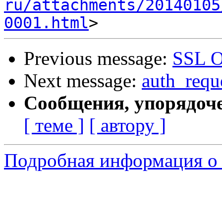
ru/attachments/20140105
0001.html
Previous message:
SSL 
Next message:
auth_requ
Сообщения, упорядоч
[ теме ]
[ автору ]
Подробная информация о 