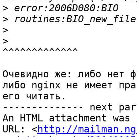
>
>
>
>
Очевидно же: либо нет ф
либо nginx не имеет прав
его читать.

-------------- next par
An HTML attachment was 
URL: <
http://mailman.ng