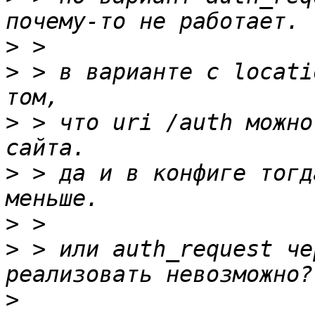
>
>
 > в варианте с locati
>
 > что uri /auth можно
>
 > да и в конфиге тогд
>
>
 > или auth_request че
>