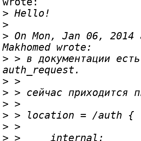
wrote:

>
>
>
 On Mon, Jan 06, 2014 
>
 > в документации есть
>
>
>
>
>
>