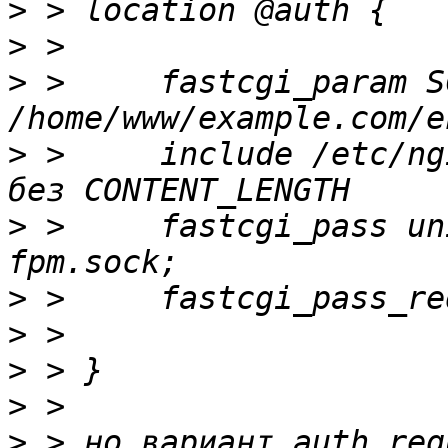
>
>
>
 >     fastcgi_param S
>
 >     include /etc/ng
>
 >     fastcgi_pass un
>
>
>
>
>
 > но вариант auth_req