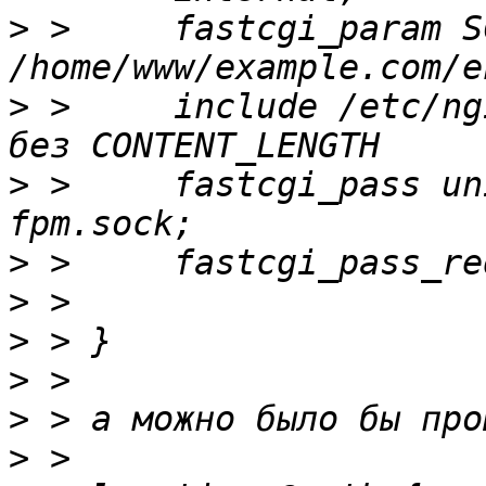
>
 >     fastcgi_param S
>
 >     include /etc/ng
>
 >     fastcgi_pass un
>
>
>
>
>
>