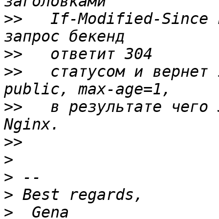
>>
   If-Modified-Since 
>>
>>
   статусом и вернет 
>>
   в результате чего 
>>
>
>
>
>