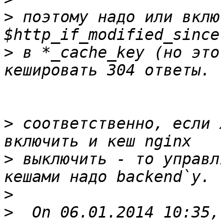
>
 поэтому надо или включ
>
 в *_cache_key (но это
>
 соответственно, если 
>
 выключить - то управл
>
>