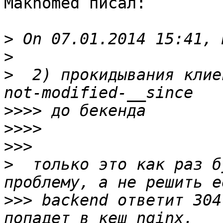
Makhomed писал:

>
>
>
  2) прокидывания клие
>>>>
>>>>
>>>
>
  только это как раз б
>>>
 backend ответит 304