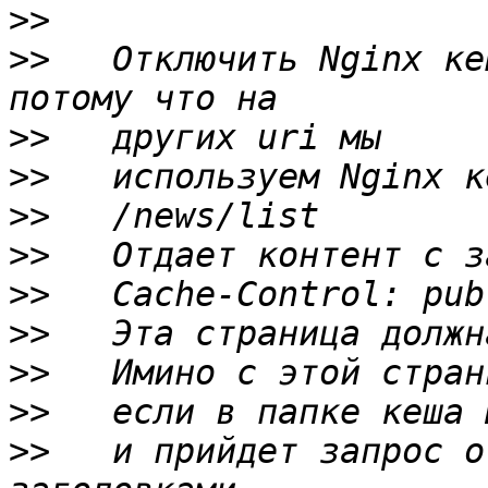
>>
>>
   Отключить Nginx ке
>>
>>
>>
>>
>>
>>
>>
>>
>>
   и прийдет запрос о