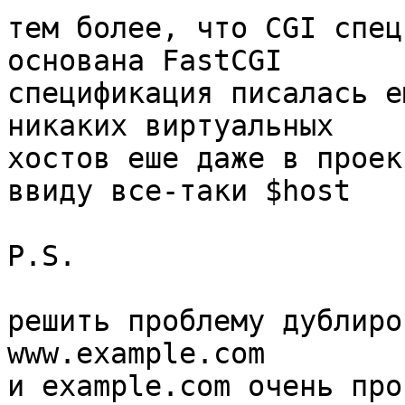
тем более, что CGI спец
основана FastCGI 

спецификация писалась е
никаких виртуальных

хостов еше даже в проек
ввиду все-таки $host

P.S.

решить проблему дублиро
www.example.com

и example.com очень про