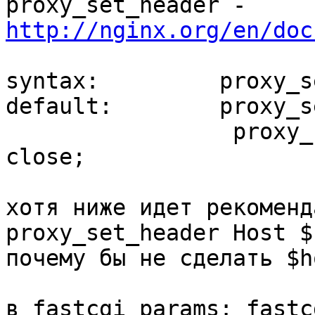
http://nginx.org/en/doc
syntax: 	proxy_set_header field value;

default: 	proxy_set_header Host $proxy_host;

                 proxy_set_header Connection 
close;

хотя ниже идет рекоменд
proxy_set_header Host $
почему бы не сделать $h
в fastcgi_params: fastc